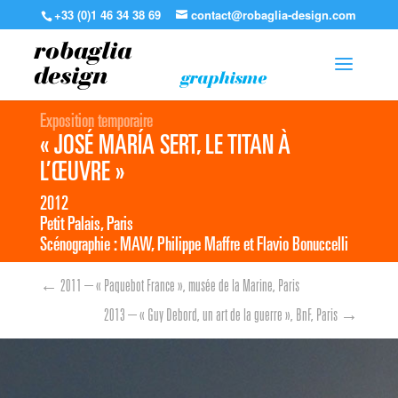
+33 (0)1 46 34 38 69
contact@robaglia-design.com
robaglia
design
graphisme
Exposition temporaire
« JOSÉ MARÍA SERT, LE TITAN À
L’ŒUVRE »
2012
Petit Palais, Paris
Scénographie : MAW, Philippe Maffre et Flavio Bonuccelli
←
2011 – « Paquebot France », musée de la Marine, Paris
2013 – « Guy Debord, un art de la guerre », BnF, Paris
→