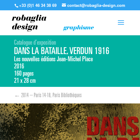
+33 (0)1 46 34 38 69
contact@robaglia-design.com
robaglia
design
graphisme
Catalogue d’exposition
DANS LA BATAILLE, VERDUN 1916
Les nouvelles éditions Jean-Michel Place
2016
160 pages
21 x 28 cm
←
2014 – Paris 14-18, Paris Bibliothèques